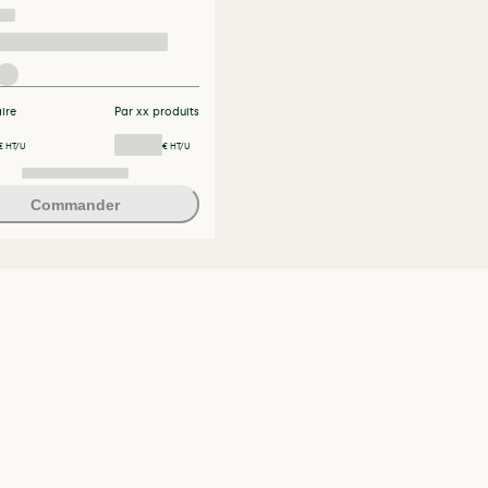
aire
Par xx produits
€ HT/U
€ HT/U
Commander