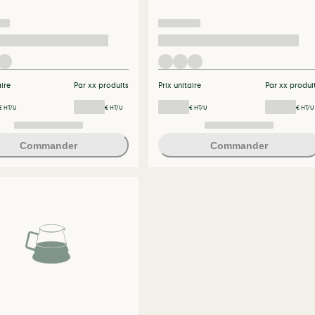
aire
Par xx produits
Prix unitaire
Par xx produi
€ HT/U
€ HT/U
€ HT/U
€ HT/U
Commander
Commander