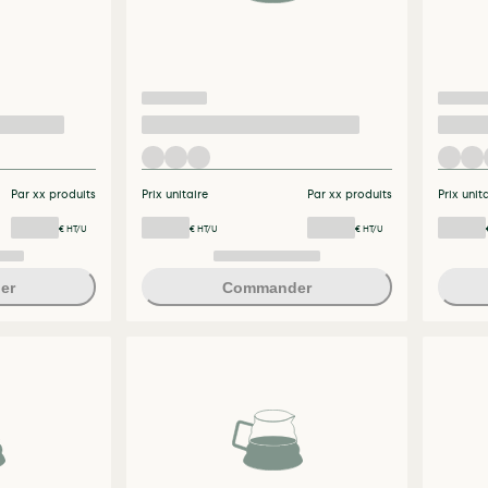
Par xx produits
Prix unitaire
Par xx produits
Prix unit
€ HT/U
€ HT/U
€ HT/U
er
Commander