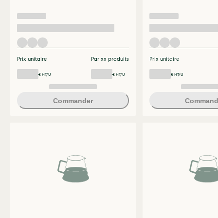
Prix unitaire
Par xx produits
Prix unitaire
€ HT/U
€ HT/U
€ HT/U
Commander
Command