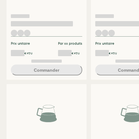
Prix unitaire
Par xx produits
Prix unitaire
€ HT/U
€ HT/U
€ HT/U
Commander
Command