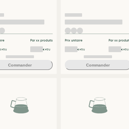
aire
Par xx produits
Prix unitaire
Par xx produi
€ HT/U
€ HT/U
€ HT/U
€ HT/U
Commander
Commander