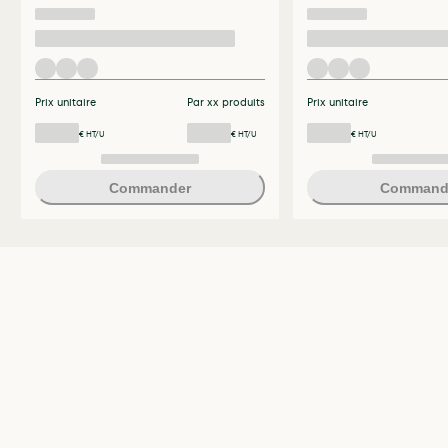
Prix unitaire
Par xx produits
Prix unitaire
€ HT/U
€ HT/U
€ HT/U
Commander
Command