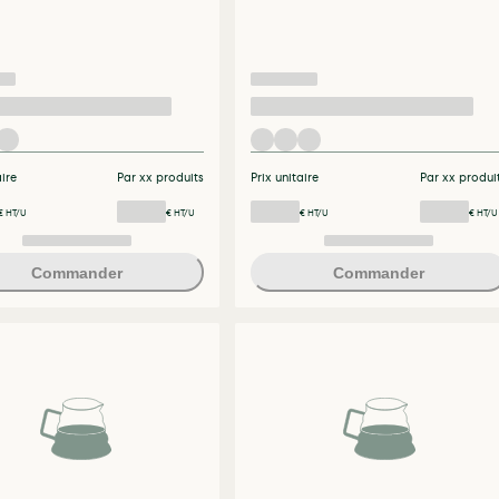
aire
Par xx produits
Prix unitaire
Par xx produi
€ HT/U
€ HT/U
€ HT/U
€ HT/U
Commander
Commander