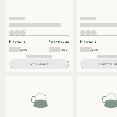
Prix unitaire
Par xx produits
Prix unitaire
€ HT/U
€ HT/U
€ HT/U
Commander
Command