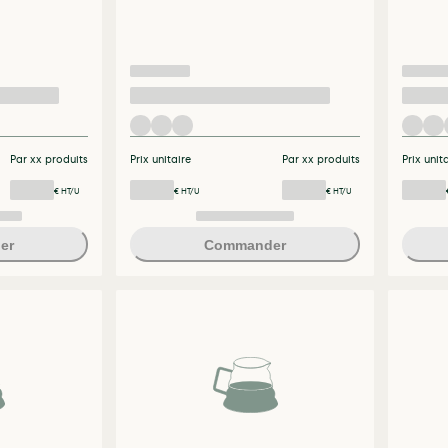
Par xx produits
Prix unitaire
Par xx produits
Prix unit
€ HT/U
€ HT/U
€ HT/U
er
Commander