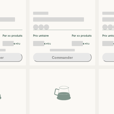
Par xx produits
Prix unitaire
Par xx produits
Prix unit
€ HT/U
€ HT/U
€ HT/U
er
Commander