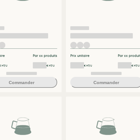
aire
Par xx produits
Prix unitaire
Par xx produi
€ HT/U
€ HT/U
€ HT/U
€ HT/U
Commander
Commander