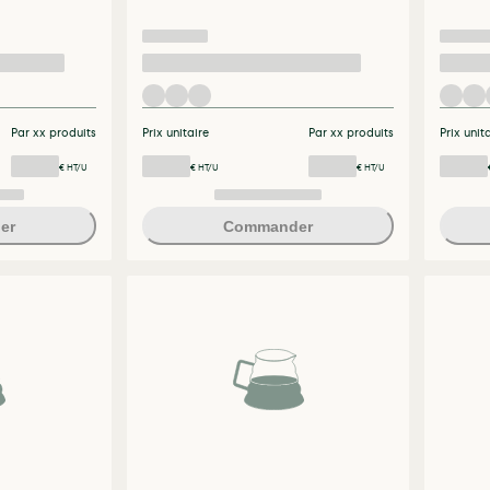
Par xx produits
Prix unitaire
Par xx produits
Prix unit
€ HT/U
€ HT/U
€ HT/U
er
Commander