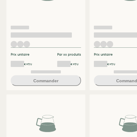
Prix unitaire
Par xx produits
Prix unitaire
€ HT/U
€ HT/U
€ HT/U
Commander
Command