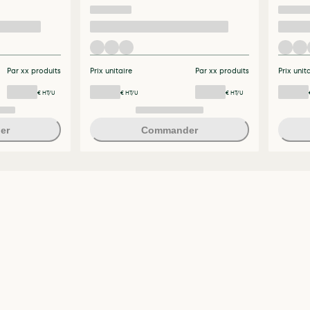
Par xx produits
Prix unitaire
Par xx produits
Prix unit
€ HT/U
€ HT/U
€ HT/U
er
Commander