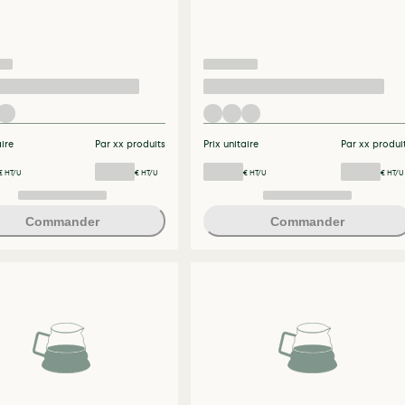
aire
Par xx produits
Prix unitaire
Par xx produi
€ HT/U
€ HT/U
€ HT/U
€ HT/U
Commander
Commander