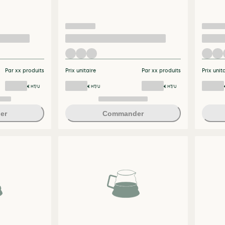
Par xx produits
Prix unitaire
Par xx produits
Prix unit
€ HT/U
€ HT/U
€ HT/U
er
Commander