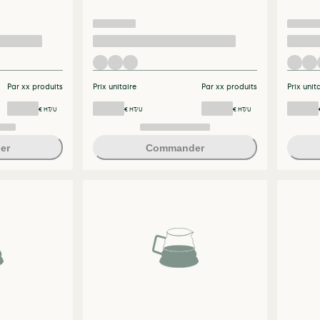
Par xx produits
Prix unitaire
Par xx produits
Prix unit
€ HT/U
€ HT/U
€ HT/U
er
Commander