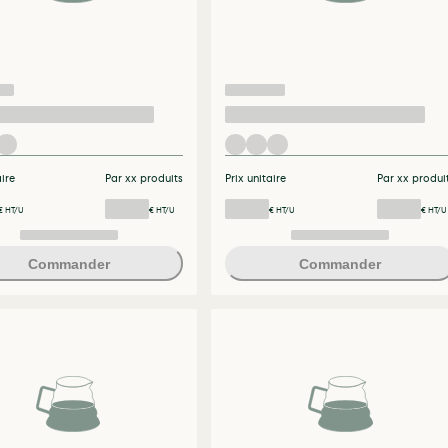
aire
Par xx produits
Prix unitaire
Par xx produi
€ HT/U
€ HT/U
€ HT/U
€ HT/U
Commander
Commander