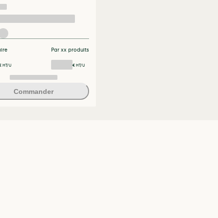
aire
Par xx produits
€ HT/U
€ HT/U
Commander