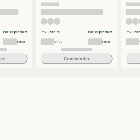
Par xx produits
Prix unitaire
Par xx produits
Prix unit
€ HT/U
€ HT/U
€ HT/U
er
Commander