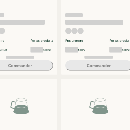
aire
Par xx produits
Prix unitaire
Par xx produi
€ HT/U
€ HT/U
€ HT/U
€ HT/U
Commander
Commander