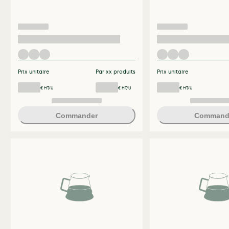
Prix unitaire
Par xx produits
Prix unitaire
€ HT/U
€ HT/U
€ HT/U
Commander
Command