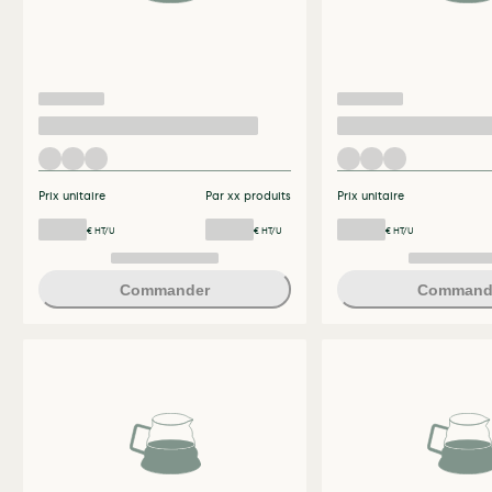
Prix unitaire
Par xx produits
Prix unitaire
€ HT/U
€ HT/U
€ HT/U
Commander
Command