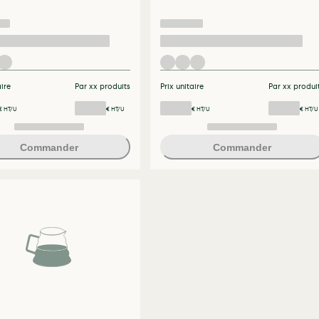
aire
Par xx produits
Prix unitaire
Par xx produi
€ HT/U
€ HT/U
€ HT/U
€ HT/U
Commander
Commander