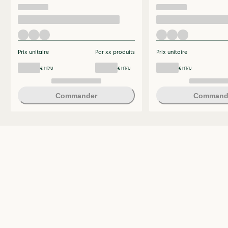
Prix unitaire
Par xx produits
Prix unitaire
€ HT/U
€ HT/U
€ HT/U
Commander
Command