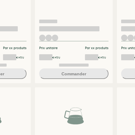
Par xx produits
Prix unitaire
Par xx produits
Prix unit
€ HT/U
€ HT/U
€ HT/U
er
Commander