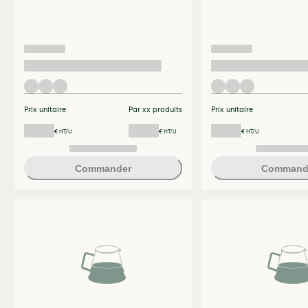
Prix unitaire
Par xx produits
Prix unitaire
€ HT/U
€ HT/U
€ HT/U
Commander
Command