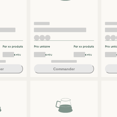
Par xx produits
Prix unitaire
Par xx produits
Prix unit
€ HT/U
€ HT/U
€ HT/U
er
Commander