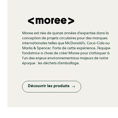
Moree est née de quinze années d’expertise dans la
conception de projets circulaires pour des marques
internationales telles que McDonald’s, Coca‑Cola ou
Marks & Spencer. Forte de cette expérience, l’équipe
fondatrice a choisi de créer Moree pour s’attaquer à
l’un des enjeux environnementaux majeurs de notre
époque : les déchets d’emballage.
Convaincue que passer à l’économie circulaire n’est
jamais simple, la marque développe des produits
conçus pour faciliter cette transition et encourager la
réutilisation au quotidien. Et lorsque les solutions
Découvrir les produits
existantes ne suffisent pas, Moree met également
son savoir‑faire au service de projets sur mesure,
imaginés et conçus pour répondre aux besoins
spécifiques de chaque client.