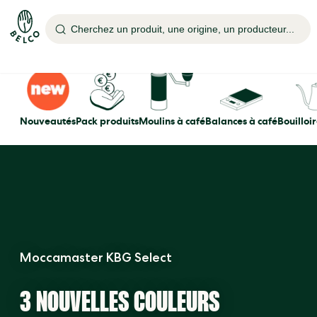
Cherchez un produit, une origine, un producteur...
Nouveautés
Pack produits
Moulins à café
Balances à café
Bouilloir
Moccamaster KBG Select
3 NOUVELLES COULEURS