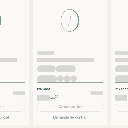
Prix spot
Prix spot
€/kg
er
Commander
ntrat
Demande de contrat