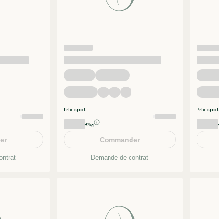
Prix spot
Prix spot
€/kg
er
Commander
ntrat
Demande de contrat