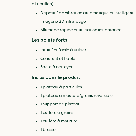
ditribution).
Dispositif de vibration automatique et intelligent
Imagerie 2D infrarouge
Allumage rapide et utilisation instantanée
Plusieurs modes d'affichage des données
Les points forts
Écran tactile haute définition de 2,8 pouces
Intuitif et facile à utiliser
Prise en charge des données avec l'application Di
Cohérent et fiable
Facile à nettoyer
Interconnectivité intelligente
Inclus dans le produit
Tout comme le reste de la gamme DiFluid, le Onmi peut-
1 plateau à particules
1 plateau à mouture/grains réversible
1 support de plateau
1 cuillère à grains
1 cuillère à mouture
1 brosse