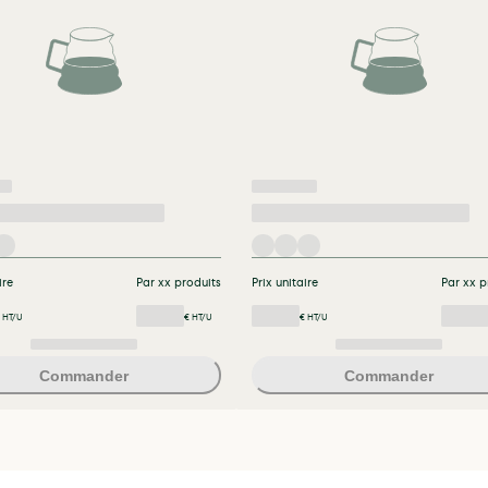
ire
Par xx produits
Prix unitaire
Par xx p
 HT/U
€ HT/U
€ HT/U
Commander
Commander