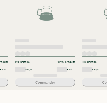
roduits
Prix unitaire
Par xx produits
Prix unitaire
€ HT/U
€ HT/U
€ HT/U
€ HT/U
Commander
Co