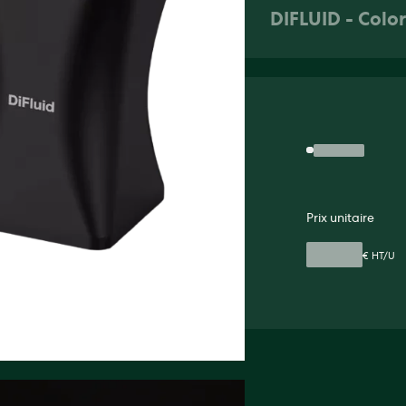
DIFLUID - Colo
Prix unitaire
€ HT/U