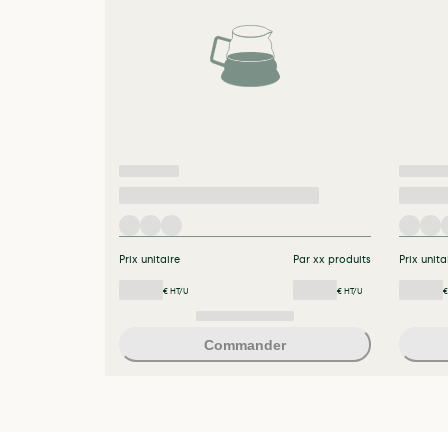
Prix unitaire
Par xx produits
Prix unita
€ HT/U
€ HT/U
€
Commander