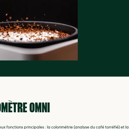
OMÈTRE OMNI
eux fonctions principales : la colorimétrie (analyse du café torréfié) et 