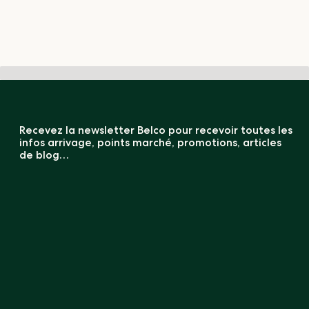
Recevez la newsletter Belco pour recevoir toutes les
infos arrivage, points marché, promotions, articles
de blog…
COMPARATEUR CAFÉ VERT (0 / 5)
S'inscrire
En vous inscrivant, vous reconnaissez que vos informations seront
transférées à
MailChimp
pour le traitement.
Nos catalogues produits
Café
Formation