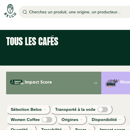
Cherchez un produit, une origine, un producteur...
TOUS LES CAFÉS
Impact Score
Wome
Sélection Belco
Transporté à la voile
Women Coffee
Origines
Disponibilité
Quantité
Traçabilité
Score
Impact score