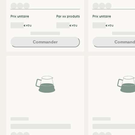
Prix unitaire
Par xx produits
Prix unitaire
€ HT/U
€ HT/U
€ HT/U
Commander
Command