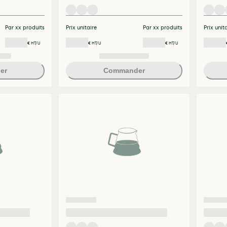
Par xx produits
Prix unitaire
Par xx produits
Prix unit
€ HT/U
€ HT/U
€ HT/U
er
Commander