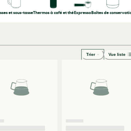
sses et sous-tasse
Thermos à café et thé
Expresso
Boîtes de conservati
Trier
Vue liste