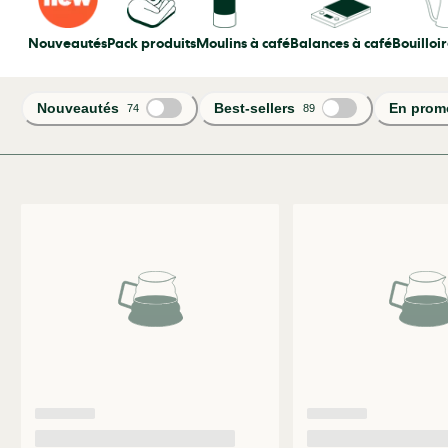
Nouveautés
Pack produits
Moulins à café
Balances à café
Bouilloir
Nouveautés
Best-sellers
En prom
74
89