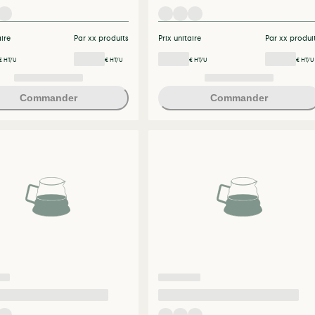
aire
Par xx produits
Prix unitaire
Par xx produi
€ HT/U
€ HT/U
€ HT/U
€ HT/U
Commander
Commander