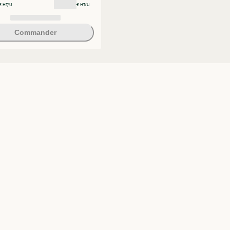
€ HT/U
€ HT/U
Commander