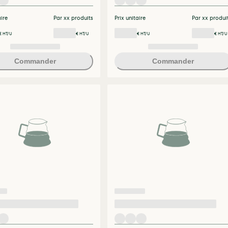
aire
Par xx produits
Prix unitaire
Par xx produi
€ HT/U
€ HT/U
€ HT/U
€ HT/U
Commander
Commander