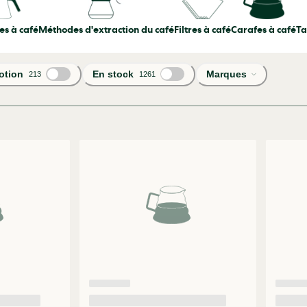
es à café
Méthodes d'extraction du café
Filtres à café
Carafes à café
Ta
otion
En stock
Marques
213
1261