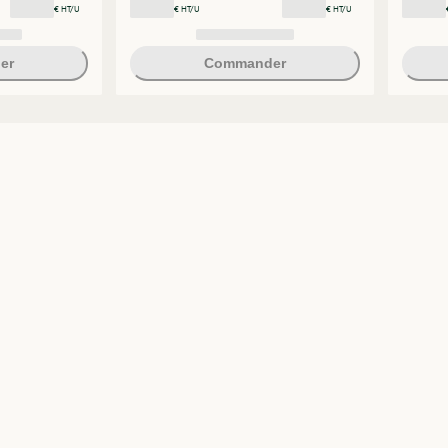
€ HT/U
€ HT/U
€ HT/U
er
Commander