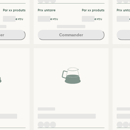
Par xx produits
Prix unitaire
Par xx produits
Prix unit
€ HT/U
€ HT/U
€ HT/U
er
Commander