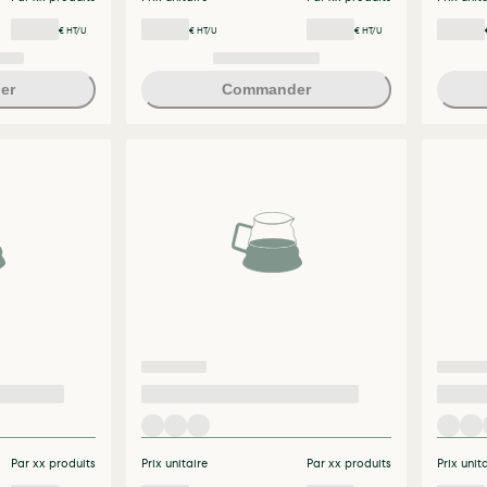
€ HT/U
€ HT/U
€ HT/U
er
Commander
Par xx produits
Prix unitaire
Par xx produits
Prix unit