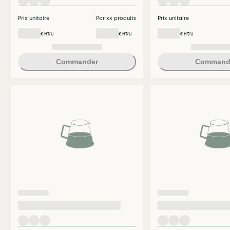
Prix unitaire
Par xx produits
Prix unitaire
€ HT/U
€ HT/U
€ HT/U
Commander
Command