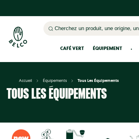
Cherchez un produit, une origine, un
CAFÉ VERT
ÉQUIPEMENT
Méthodes d'extraction du café
Thermos à café et thé
Accueil
Équipements
Tous Les Équipements
TOUS LES ÉQUIPEMENTS