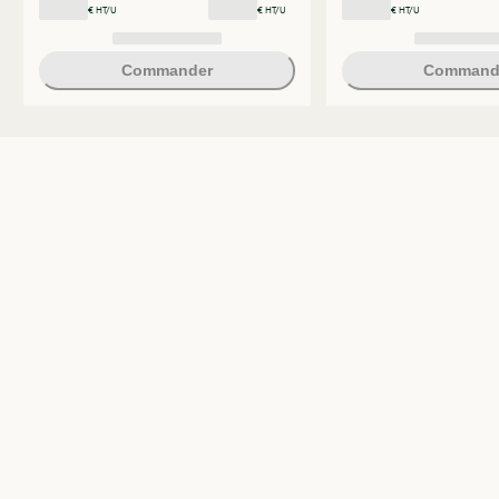
€ HT/U
€ HT/U
€ HT/U
Commander
Command