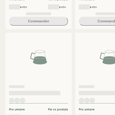
€ HT/U
€ HT/U
€ HT/U
Commander
Command
Prix unitaire
Par xx produits
Prix unitaire