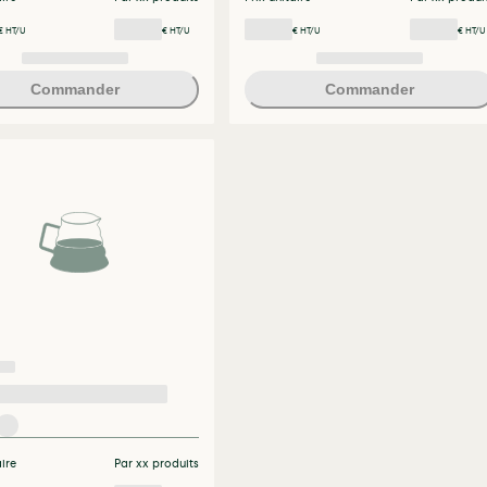
€ HT/U
€ HT/U
€ HT/U
€ HT/U
Commander
Commander
aire
Par xx produits