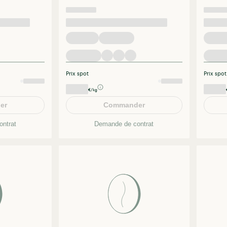
Prix spot
Prix spot
€/kg
er
Commander
ntrat
Demande de contrat