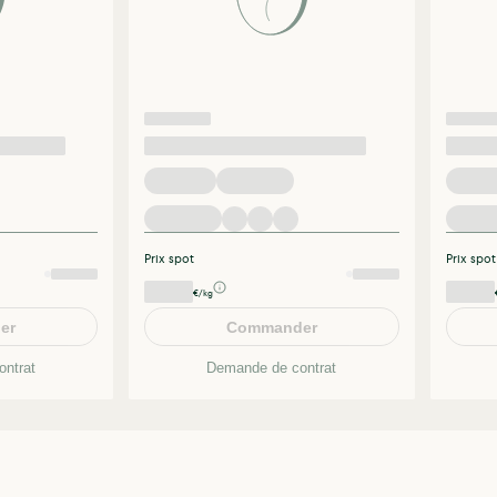
Prix spot
Prix spot
€/kg
er
Commander
ntrat
Demande de contrat