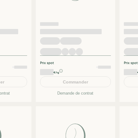
Prix spot
Prix spot
€/kg
er
Commander
ntrat
Demande de contrat