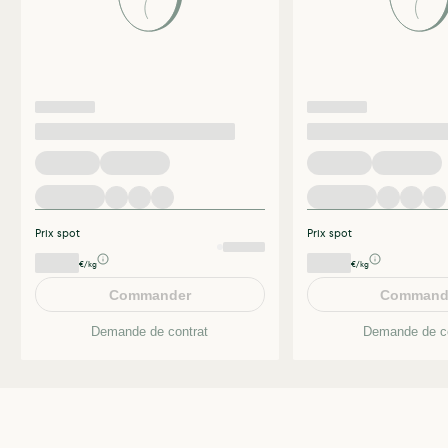
Prix spot
Prix spot
€/kg
€/kg
Commander
Command
Demande de contrat
Demande de co