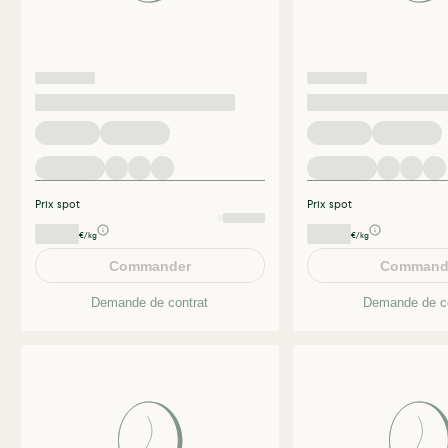
Prix spot
Prix spot
€/kg
€/kg
Commander
Command
Demande de contrat
Demande de co