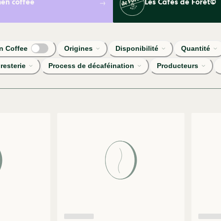
n coffee
Les Cafés de Forêt©
 Coffee
Origines
Disponibilité
Quantité
resterie
Process de décaféination
Producteurs