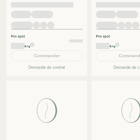
Prix spot
Prix spot
€/kg
€/kg
Commander
Command
Demande de contrat
Demande de co