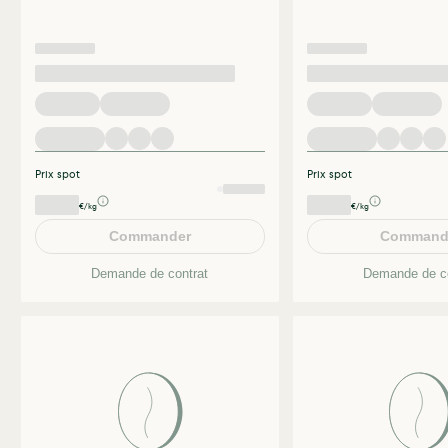
Prix spot
Prix spot
€/kg
€/kg
Commander
Command
Demande de contrat
Demande de co