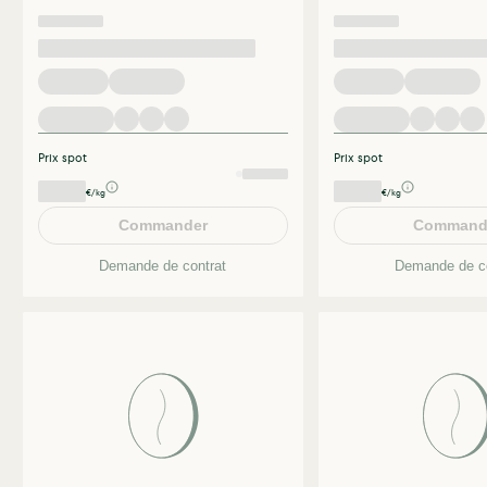
Prix spot
Prix spot
€/kg
€/kg
Commander
Command
Demande de contrat
Demande de co